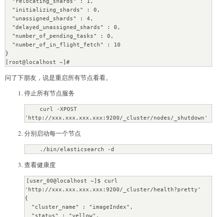
  "relocating_shards" : 1,

  "initializing_shards" : 0,

  "unassigned_shards" : 4,

  "delayed_unassigned_shards" : 0,

  "number_of_pending_tasks" : 0,

  "number_of_in_flight_fetch" : 10

}

[root@localhost ~]#
问了下朋友，说是重启所有节点看看。
停止所有节点服务
    curl -XPOST 
'http://xxx.xxx.xxx.xxx:9200/_cluster/nodes/_shutdown'
分别启动每一个节点
    ./bin/elasticsearch -d
查看健康度
[user_00@localhost ~]$ curl 
'http://xxx.xxx.xxx.xxx:9200/_cluster/health?pretty'

{

  "cluster_name" : "imageIndex",

  "status" : "yellow",
