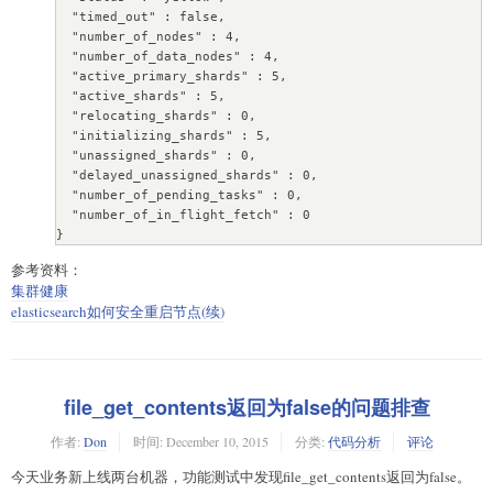
  "timed_out" : false,

  "number_of_nodes" : 4,

  "number_of_data_nodes" : 4,

  "active_primary_shards" : 5,

  "active_shards" : 5,

  "relocating_shards" : 0,

  "initializing_shards" : 5,

  "unassigned_shards" : 0,

  "delayed_unassigned_shards" : 0,

  "number_of_pending_tasks" : 0,

  "number_of_in_flight_fetch" : 0

}
参考资料：
集群健康
elasticsearch如何安全重启节点(续)
file_get_contents返回为false的问题排查
作者:
Don
时间:
December 10, 2015
分类:
代码分析
评论
今天业务新上线两台机器，功能测试中发现file_get_contents返回为false。