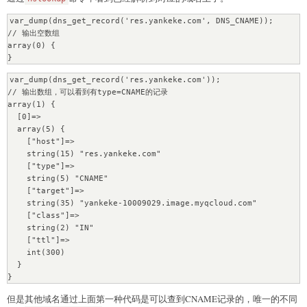
var_dump(dns_get_record('res.yankeke.com', DNS_CNAME));

// 输出空数组

array(0) {

}
var_dump(dns_get_record('res.yankeke.com'));

// 输出数组，可以看到有type=CNAME的记录

array(1) {

  [0]=>

  array(5) {

    ["host"]=>

    string(15) "res.yankeke.com"

    ["type"]=>

    string(5) "CNAME"

    ["target"]=>

    string(35) "yankeke-10009029.image.myqcloud.com"

    ["class"]=>

    string(2) "IN"

    ["ttl"]=>

    int(300)

  }

}
但是其他域名通过上面第一种代码是可以查到CNAME记录的，唯一的不同