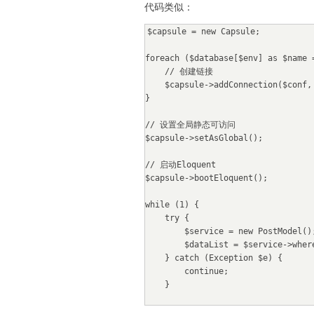
代码类似：
$capsule = new Capsule;

foreach ($database[$env] as $name =
    // 创建链接

    $capsule->addConnection($conf, $name);

}

// 设置全局静态可访问

$capsule->setAsGlobal();

// 启动Eloquent

$capsule->bootEloquent();

while (1) {

    try {

        $service = new PostModel();

        $dataList = $service->where('status', 1)->limit(100)->get()->toArray();

    } catch (Exception $e) {

        continue;

    }

    if (!$dataList) {
