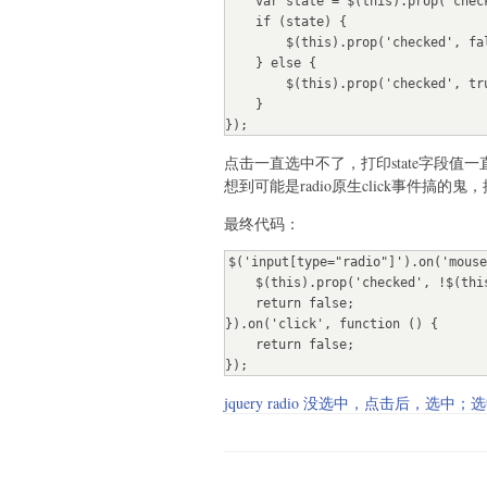
    var state = $(this).prop('checked'); 

    if (state) {

        $(this).prop('checked', false);

    } else {

        $(this).prop('checked', true);

    }

});
点击一直选中不了，打印state字段值一直
想到可能是radio原生click事件搞
最终代码：
$('input[type="radio"]').on('mouse
    $(this).prop('checked', !$(this).prop('checked'));

    return false;

}).on('click', function () {

    return false;

});
jquery radio 没选中，点击后，选