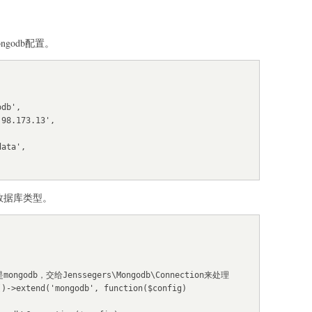
mongodb配置。
b数据库类型。
ngodb，交给Jenssegers\Mongodb\Connection来处理

)->extend('mongodb', function($config)
