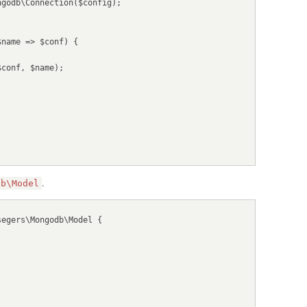
name => $conf) {

.
db\Model
egers\Mongodb\Model {
