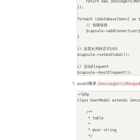
    return new Jenssegers\Mongodb\Connection($config);

});

foreach ($database[$env] as $
    // 创建链接

    $capsule->addConnection($conf, $name);

}

// 设置全局静态可访问

$capsule->setAsGlobal();

// 启动Eloquent

$capsule->bootEloquent();
model继承
Jenssegers\Mongo
<?php

class UserModel extends Jenss
    /**

     * table

     *

     * @var string

     */
