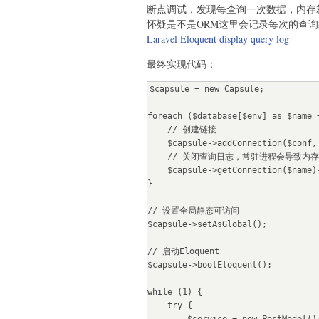
断点调试，发现每查询一次数据，内存
        break;

怀疑是不是ORM这里会记录每次的查
    }

Laravel Eloquent display query log
    foreach ($dataList as $data) {

最终实现代码：
        // do something

        // 最后会更新status字段=2

$capsule = new Capsule;

    }

}
foreach ($database[$env] as $name =
    // 创建链接

    $capsule->addConnection($conf, $name);

    // 关闭查询日志，常驻进程会导致内存溢出

    $capsule->getConnection($name)->disableQueryLog();

}

// 设置全局静态可访问

$capsule->setAsGlobal();

// 启动Eloquent

$capsule->bootEloquent();

while (1) {

    try {
