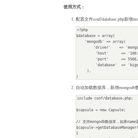
使用方式：
配置文件conf/database.php新增
<?php

$database = array(

    'mongodb' => array(

        'driver'    => 'mongodb',

         'host'      => '100.98.173.13',

         'port'      => 5566,

         'database'  => 'bigdata',

     ),

)
自动加载数据库，新增mongod
include conf/database.php;

$capsule = new Capsule;

// 支持mongodb数据库，如果name是mo
$capsule->getDatabaseManager(
{
