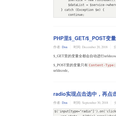
        $service = new PostModel();

        $dataList = $service->where('status', 1)->limit(10)->get()->toArray();

    } catch (Exception $e) {

        continue;

    }

    if (!$dataList) {

        break;

PHP里$_GET/$_POST变量
    }

作者:
Don
时间:
December 20, 2018
    foreach ($dataList as $data) {

        // do something

$_GET里的变量全都会自动进行urldeco
        // 最后会更新status字段=2

    }

$_POST里的变量只有
Content-Type:
}
urldecode。
radio实现点击选中，再
作者:
Don
时间:
September 30, 2018
$('input[type="radio"]').on('click