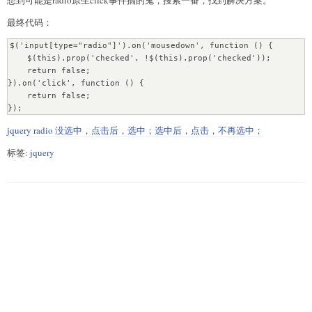
最终代码：
$('input[type="radio"]').on('mousedown', function () {

    $(this).prop('checked', !$(this).prop('checked'));

    return false;

}).on('click', function () {

    return false;

});
jquery radio 没选中，点击后，选中；选中后，点击，不再选中；
标签:
jquery