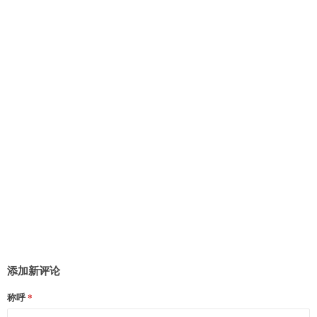
[允许curl扩展]

    --with-jpeg-dir \

    --with-freetype-dir \

    --enable-opcache \                                      
[使用opcache缓存]

    --enable-fpm \

    --with-fpm-user=www \                                 
[php-fpm的用户]

    --with-fpm-group=www \                                
[php-fpm的用户组]

    --without-gdbm \

    --disable-fileinfo
添加新评论
称呼