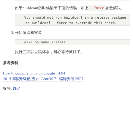
    --with-gd \

如果buildconf的时候输出下面的错误，加上
参数解决。
    --with-iconv \

--force
    --with-zlib \

    You should not run buildconf in a release package.

    --enable-zip \

    use buildconf --force to override this check.
    --enable-inline-optimization \

    --disable-debug \

开始编译和安装
    --disable-rpath \

    --enable-shared \

    make && make install
    --enable-xml \

    --enable-bcmath \

执行完可以去喝杯水，耐心等待就好了。
    --enable-shmop \

    --enable-sysvsem \

参考资料
    --enable-mbregex \

    --enable-mbstring \

How to compile php7 on ubuntu 14.04
    --enable-ftp \

2015博客升级记(五)：CentOS 7.1编译安装PHP7
    --enable-gd-native-ttf \

标签:
PHP
    --enable-pcntl \

    --enable-sockets \

    --with-xmlrpc \

    --enable-soap \

    --without-pear \

    --with-gettext \

    --enable-session \                                      
[允许php会话session]

    --with-curl \                                           