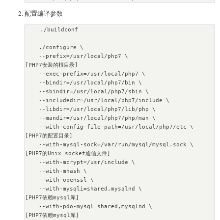
配置编译参数
    ./buildconf

    ./configure \

    --prefix=/usr/local/php7 \                              
[PHP7安装的根目录]

    --exec-prefix=/usr/local/php7 \

    --bindir=/usr/local/php7/bin \

    --sbindir=/usr/local/php7/sbin \

    --includedir=/usr/local/php7/include \

    --libdir=/usr/local/php7/lib/php \

    --mandir=/usr/local/php7/php/man \

    --with-config-file-path=/usr/local/php7/etc \           
[PHP7的配置目录]

    --with-mysql-sock=/var/run/mysql/mysql.sock \           
[PHP7的Unix socket通信文件]

    --with-mcrypt=/usr/include \

    --with-mhash \

    --with-openssl \           

    --with-mysqli=shared,mysqlnd \                          
[PHP7依赖mysql库]

    --with-pdo-mysql=shared,mysqlnd \                       
[PHP7依赖mysql库]
