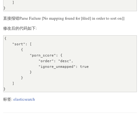
    ]

}
直接报错Parse Failure [No mapping found for [filed] in order to sort on]]
修改后的代码如下:
{

    "sort": [

        {

            "porn_score": {

                "order": "desc", 

                "ignore_unmapped": true

            }

        }

    ]

}
标签:
elasticsearch